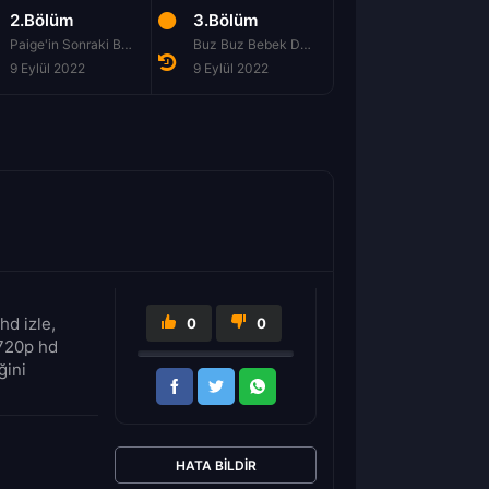
2.Bölüm
3.Bölüm
4.Bölüm
Paige'in Sonraki Bölümü
Buz Buz Bebek Değil
9 Eylül 2022
9 Eylül 2022
16 Eylül 2022
hd izle,
0
0
 720p hd
ğini
HATA BILDIR