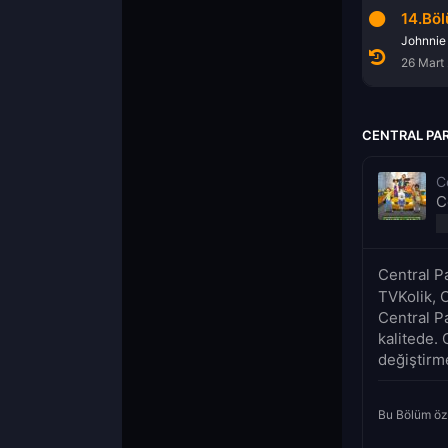
14.Bö
26 Mart
CENTRAL PAR
C
C
Central P
TVKolik, C
Central P
kalitede. 
değiştirm
Bu Bölüm öz