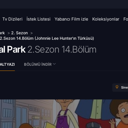
Tv Dizileri
İstek Listesi
Yabancı Film izle
Koleksiyonlar
F
ark
>
2. Sezon
>
 2.Sezon 14.Bölüm (Johnnie Lee Hunter'ın Türküsü)
al Park
2.Sezon 14.Bölüm
ALTYAZI
BÖLÜMÜ İNDIR
Sin