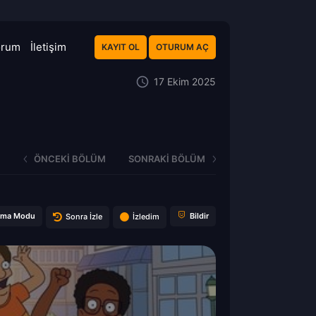
orum
İletişim
KAYIT OL
OTURUM AÇ
17 Ekim 2025
ÖNCEKI BÖLÜM
SONRAKI BÖLÜM
ema Modu
Bildir
Sonra İzle
İzledim