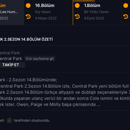
lüm
16.Bölüm
1.Bölüm
Johnnie Lee Hunter'ın Türküsü
Kış Yalanı
Bir Yıldız Owen
 2022
9 Nisan 2022
9 Eylül 2022
K 2.SEZON 14.BÖLÜM ÖZETI
entral Park
entral Park
TAKIP ET
ark : 2.Sezon 14.Bölümünde;
entral Park 2.Sezon 14.Bölüm izle, Central Park yeni bölüm full 
ark 2.Sezon 14.Bölüm türkçe altyazılı ve dublajlı seçenekleriyle
Okulda yaşanan utanç verici bir andan sonra Cole ismini ve kimli
ek ister. Owen, Paige ve Molly başa çıkmasında ...
eti
tarafından oluşturuldu.