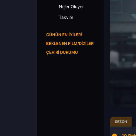
Neler Oluyor
Takvim
GÜNÜN EN İYILERI
BEKLENEN FILM/DIZILER
ÇEVIRI DURUMU
SEZON
7.Bölüm
9.Bölüm
10.Bö