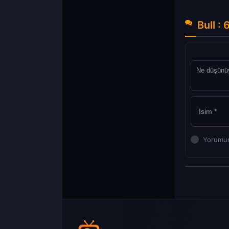
Bull :
Yorumun