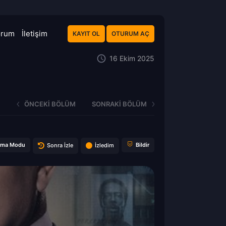
orum
İletişim
KAYIT OL
OTURUM AÇ
16 Ekim 2025
ÖNCEKI BÖLÜM
SONRAKI BÖLÜM
ema Modu
Bildir
Sonra İzle
İzledim