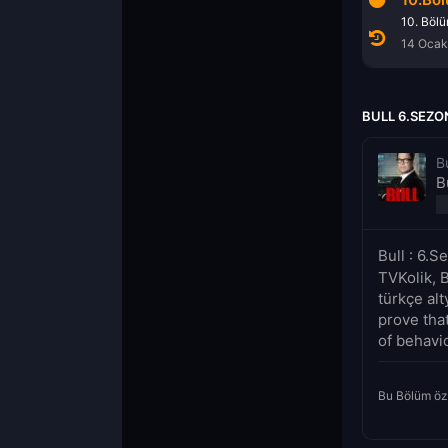
7. Bölüm
9. Bölüm
10. Böl
3 Aralık 2021
7 Ocak 2022
14 Ocak
BULL 6.SEZO
Bu
B
Bull : 6.
TVKolik, B
türkçe alt
prove that
of behavio
Bu Bölüm öz