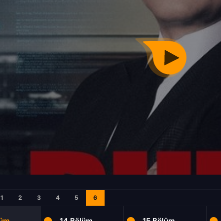
1
2
3
4
5
6
lüm
14.Bölüm
15.Bölüm