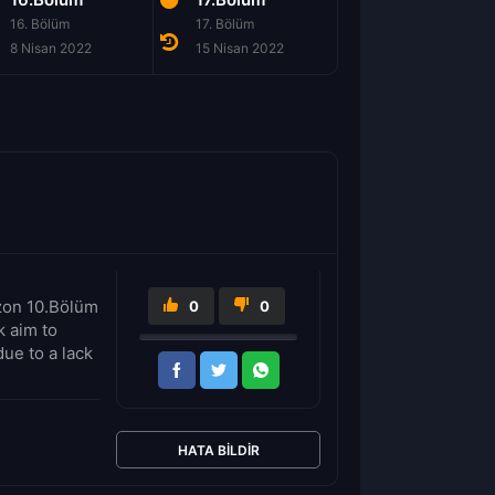
16. Bölüm
17. Bölüm
18. Bölüm
8 Nisan 2022
15 Nisan 2022
22 Nisan 2022
ezon 10.Bölüm
0
0
k aim to
due to a lack
HATA BILDIR