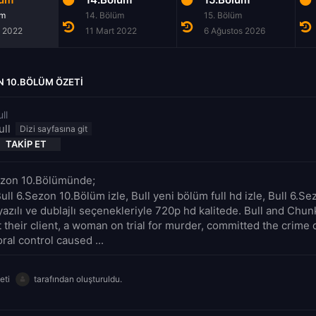
üm
14. Bölüm
15. Bölüm
 2022
11 Mart 2022
6 Ağustos 2026
N 10.BÖLÜM ÖZETI
ll
ull
TAKIP ET
Sezon 10.Bölümünde;
ull 6.Sezon 10.Bölüm izle, Bull yeni bölüm full hd izle, Bull 6.S
yazılı ve dublajlı seçenekleriyle 720p hd kalitede. Bull and Chun
 their client, a woman on trial for murder, committed the crime 
ral control caused ...
eti
tarafından oluşturuldu.