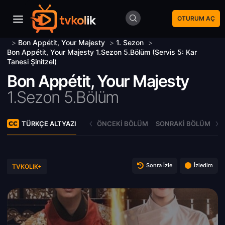
OTURUM AÇ
>
Bon Appétit, Your Majesty
>
1. Sezon
>
Bon Appétit, Your Majesty 1.Sezon 5.Bölüm (Servis 5: Kar
Tanesi Şinitzel)
Bon Appétit, Your Majesty
1.Sezon 5.Bölüm
TÜRKÇE ALTYAZI
ÖNCEKI BÖLÜM
SONRAKI BÖLÜM
Sonra İzle
İzledim
TVKOLIK+