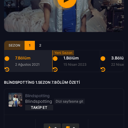
SEZON
1
2
7.Bölüm
1.Bölüm
3.Bölüm
2 Ağustos 2021
15 Nisan 2023
22 Nisan 
BLINDSPOTTING 1.SEZON 7.BÖLÜM ÖZETI
Blindspotting
Blindspotting
TAKIP ET