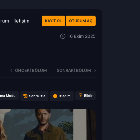
orum
İletişim
KAYIT OL
OTURUM AÇ
16 Ekim 2025
ÖNCEKI BÖLÜM
SONRAKI BÖLÜM
ema Modu
Bildir
Sonra İzle
İzledim