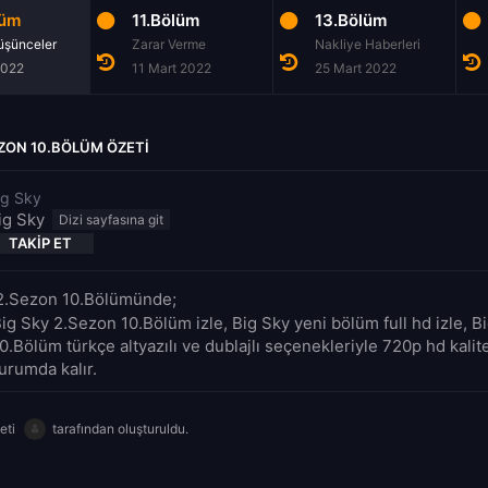
lüm
11.Bölüm
13.Bölüm
üşünceler
Zarar Verme
Nakliye Haberleri
2022
11 Mart 2022
25 Mart 2022
EZON 10.BÖLÜM ÖZETI
ig Sky
ig Sky
TAKIP ET
 2.Sezon 10.Bölümünde;
ig Sky 2.Sezon 10.Bölüm izle, Big Sky yeni bölüm full hd izle, B
.Bölüm türkçe altyazılı ve dublajlı seçenekleriyle 720p hd kalit
urumda kalır.
eti
tarafından oluşturuldu.