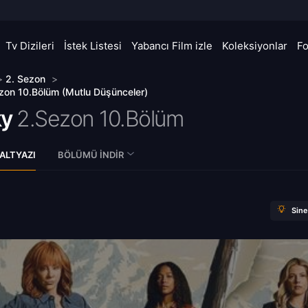
Tv Dizileri
İstek Listesi
Yabancı Film izle
Koleksiyonlar
F
>
2. Sezon
>
zon 10.Bölüm (Mutlu Düşünceler)
ky
2.Sezon 10.Bölüm
ALTYAZI
BÖLÜMÜ İNDIR
Sin