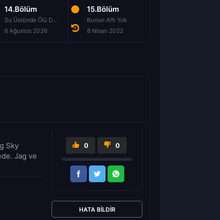
14.Bölüm
15.Bölüm
16.Bölüm
Su Üstünde Ölü Duruşu
Bunun Affı Yok
Krallığın Anahtarla
6 Ağustos 2026
8 Nisan 2022
6 Mayıs 2022
ig Sky
0
0
ede. Jag ve
HATA BILDIR