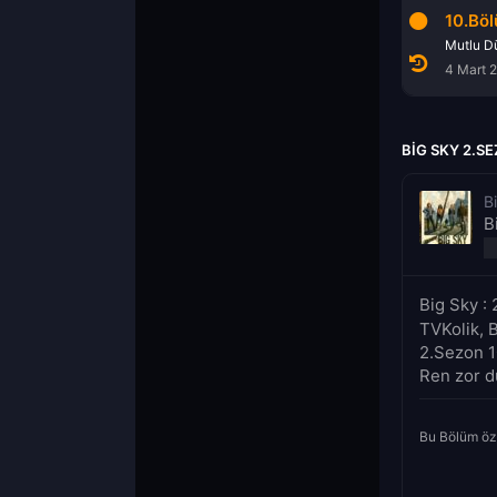
8.Bölüm
9.Bölüm
10.Bö
Sonun Sonu Yok
Güven Problemleri
Mutlu D
17 Aralık 2021
25 Şubat 2022
4 Mart 
BIG SKY 2.S
B
B
Big Sky :
TVKolik, B
2.Sezon 10
Ren zor d
Bu Bölüm öz