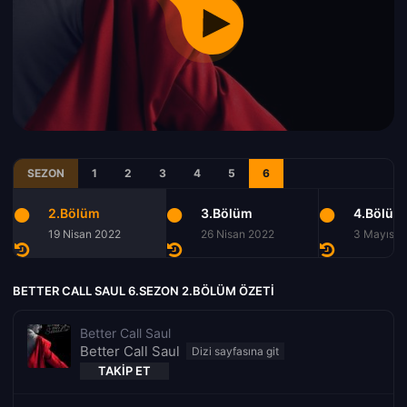
SEZON
1
2
3
4
5
6
2.Bölüm
3.Bölüm
4.Bölüm
19 Nisan 2022
26 Nisan 2022
3 Mayıs 2
BETTER CALL SAUL 6.SEZON 2.BÖLÜM ÖZETI
Better Call Saul
Better Call Saul
TAKIP ET