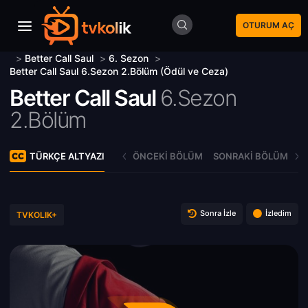
OTURUM AÇ
>
Better Call Saul
>
6. Sezon
>
Better Call Saul 6.Sezon 2.Bölüm (Ödül ve Ceza)
Better Call Saul
6.Sezon
2.Bölüm
TÜRKÇE ALTYAZI
ÖNCEKI BÖLÜM
SONRAKI BÖLÜM
Sonra İzle
İzledim
TVKOLIK+