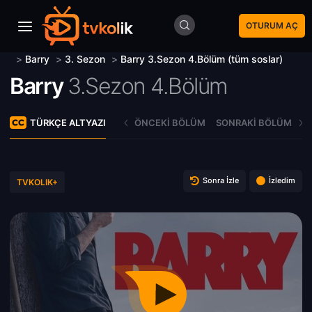
OTURUM AÇ
>
Barry
>
3. Sezon
>
Barry 3.Sezon 4.Bölüm (tüm soslar)
Barry
3.Sezon 4.Bölüm
TÜRKÇE ALTYAZI
ÖNCEKI BÖLÜM
SONRAKI BÖLÜM
Sonra İzle
İzledim
TVKOLIK+