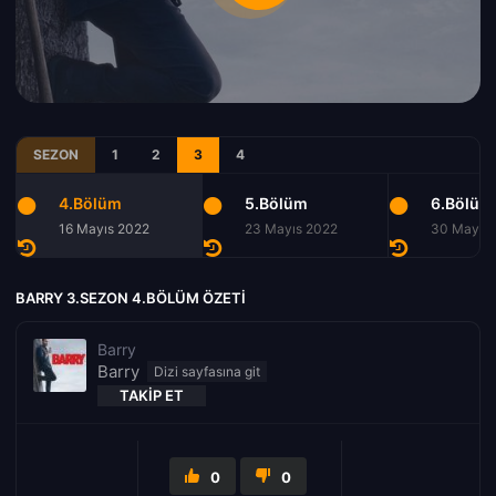
SEZON
1
2
3
4
4.Bölüm
5.Bölüm
6.Bölüm
16 Mayıs 2022
23 Mayıs 2022
30 Mayıs 
BARRY 3.SEZON 4.BÖLÜM ÖZETI
Barry
Barry
TAKIP ET
0
0