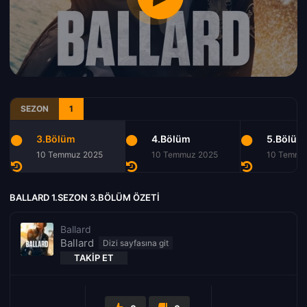
SEZON
1
3.Bölüm
4.Bölüm
5.Bölüm
10 Temmuz 2025
10 Temmuz 2025
10 Temmu
BALLARD 1.SEZON 3.BÖLÜM ÖZETI
Ballard
Ballard
TAKIP ET