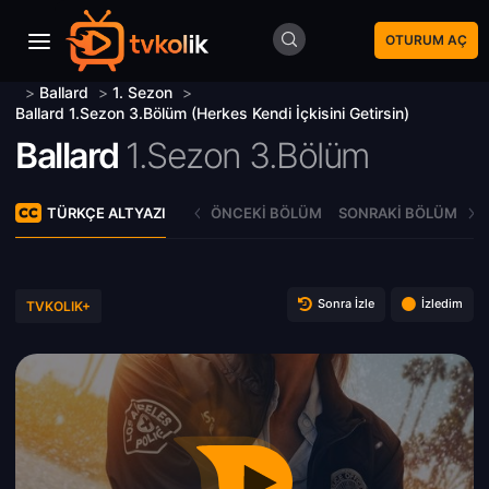
OTURUM AÇ
>
Ballard
>
1. Sezon
>
Ballard 1.Sezon 3.Bölüm (Herkes Kendi İçkisini Getirsin)
Ballard
1.Sezon 3.Bölüm
TÜRKÇE ALTYAZI
ÖNCEKI BÖLÜM
SONRAKI BÖLÜM
Sonra İzle
İzledim
TVKOLIK+