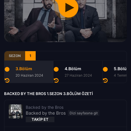
SEZON
1
3.Bölüm
4.Bölüm
5.Bölüm
20 Haziran 2024
27 Haziran 2024
4 Temmuz
BACKED BY THE BROS 1.SEZON 3.BÖLÜM ÖZETI
Backed by the Bros
Backed by the Bros
TAKIP ET