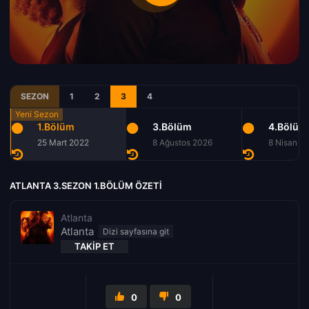
SEZON
1
2
3
4
1.Bölüm
3.Bölüm
4.Bölüm
25 Mart 2022
8 Ağustos 2026
8 Nisan 2
ATLANTA 3.SEZON 1.BÖLÜM ÖZETI
Atlanta
Atlanta
TAKIP ET
0
0