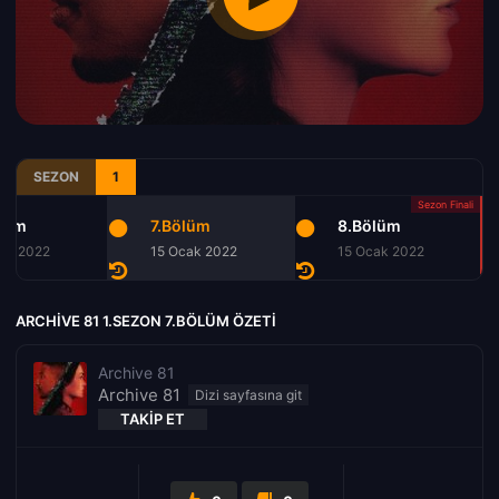
SEZON
1
lüm
7.Bölüm
8.Bölüm
ak 2022
15 Ocak 2022
15 Ocak 2022
ARCHIVE 81 1.SEZON 7.BÖLÜM ÖZETI
Archive 81
Archive 81
TAKIP ET