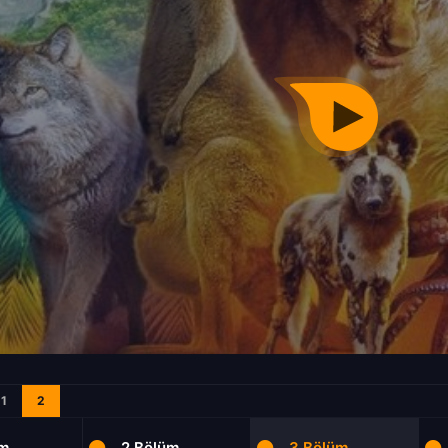
1
2
üm
2.Bölüm
3.Bölüm