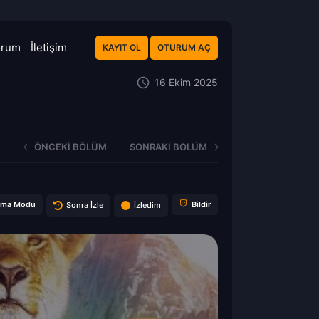
orum
İletişim
KAYIT OL
OTURUM AÇ
16 Ekim 2025
ÖNCEKI BÖLÜM
SONRAKI BÖLÜM
ema Modu
Bildir
Sonra İzle
İzledim