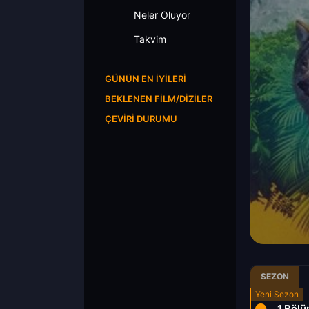
Neler Oluyor
Takvim
GÜNÜN EN İYILERI
BEKLENEN FILM/DIZILER
ÇEVIRI DURUMU
SEZON
1.Böl