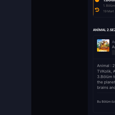
1. Bölüm
19 Mart
ANIMAL 2.SE
A
A
Animal : 
TVKolik, 
3.Bölüm tü
the planet
brains an
Bu Bölüm öz