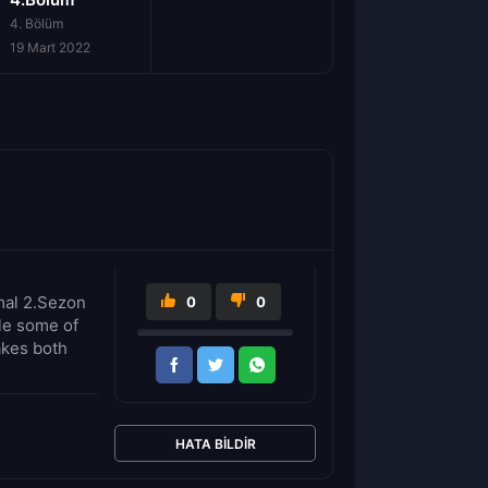
4. Bölüm
19 Mart 2022
imal 2.Sezon
0
0
ule some of
takes both
HATA BILDIR