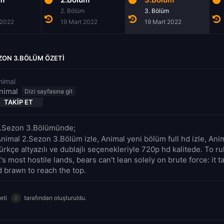
2. Bölüm
3. Bölüm
 2022
19 Mart 2022
19 Mart 2022
ZON 3.BÖLÜM ÖZETI
nimal
nimal
TAKIP ET
2.Sezon 3.Bölümünde;
Animal 2.Sezon 3.Bölüm izle, Animal yeni bölüm full hd izle, An
rkçe altyazılı ve dublajlı seçenekleriyle 720p hd kalitede. To r
's most hostile lands, bears can't lean solely on brute force: it 
d brawn to reach the top.
eti
tarafından oluşturuldu.