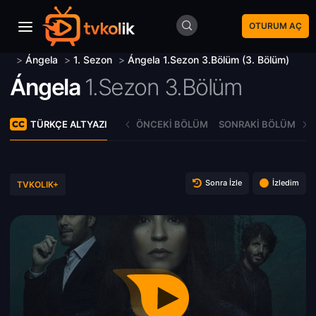
OTURUM AÇ
>
Ángela
>
1. Sezon
>
Ángela 1.Sezon 3.Bölüm (3. Bölüm)
Ángela
1.Sezon 3.Bölüm
TÜRKÇE ALTYAZI
ÖNCEKI BÖLÜM
SONRAKI BÖLÜM
Sonra İzle
İzledim
TVKOLIK+