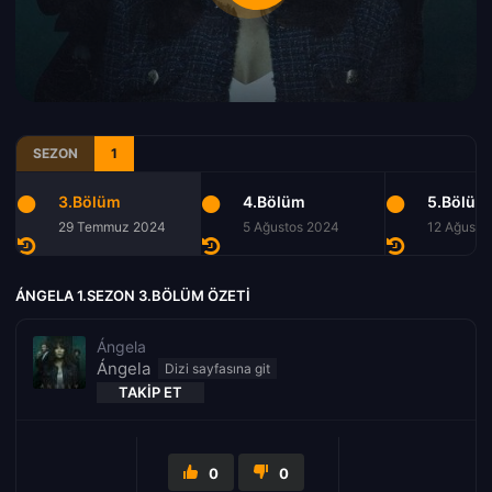
SEZON
1
3.Bölüm
4.Bölüm
5.Bölüm
29 Temmuz 2024
5 Ağustos 2024
12 Ağusto
ÁNGELA 1.SEZON 3.BÖLÜM ÖZETI
Ángela
Ángela
TAKIP ET
0
0