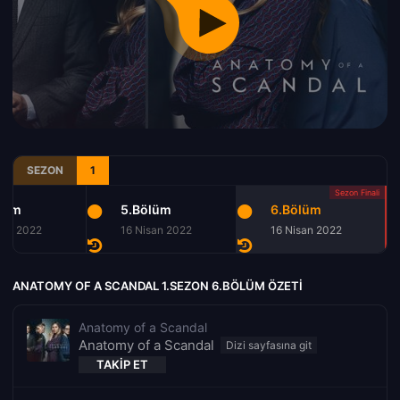
SEZON
1
lüm
5.Bölüm
6.Bölüm
san 2022
16 Nisan 2022
16 Nisan 2022
ANATOMY OF A SCANDAL 1.SEZON 6.BÖLÜM ÖZETI
Anatomy of a Scandal
Anatomy of a Scandal
TAKIP ET