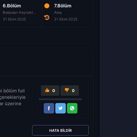
6.Bölüm
7.Bölüm
Babadan Kaynaklanan Sorunlar
Ateş
31 Ekim 2025
31 Ekim 2025
 bölüm full
0
0
çenekleriyle
rar üzerine
HATA BILDIR