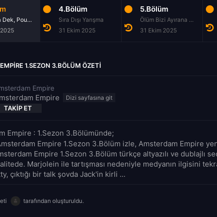
üm
4.Bölüm
5.Bölüm
Sonsuza Dek, Pour Toujours
Sıra Dışı Yarışma
Ölüm Bizi Ayırana Dek
 2025
31 Ekim 2025
31 Ekim 2025
MPIRE 1.SEZON 3.BÖLÜM ÖZETI
msterdam Empire
msterdam Empire
TAKIP ET
m Empire : 1.Sezon 3.Bölümünde;
Amsterdam Empire 1.Sezon 3.Bölüm izle, Amsterdam Empire yeni
Amsterdam Empire 1.Sezon 3.Bölüm türkçe altyazılı ve dublajlı se
litede. Marjolein ile tartışması nedeniyle medyanın ilgisini tek
, çıktığı bir talk şovda Jack'in kirli ...
eti
tarafından oluşturuldu.