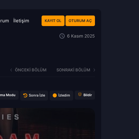
orum
İletişim
KAYIT OL
OTURUM AÇ
6 Kasım 2025
ÖNCEKI BÖLÜM
SONRAKI BÖLÜM
ema Modu
Bildir
Sonra İzle
İzledim