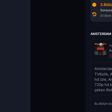
1.Bölüm
2.Bölüm
3.Böl
Büyük Bir Aşk
Carpe Vitam
31 Ekim 2025
31 Ekim 2025
31 Ekim
AMSTERDAM E
A
A
Amsterda
TVKolik, 
hd izle, 
720p hd ka
çeken Betty
Bu Bölüm öz