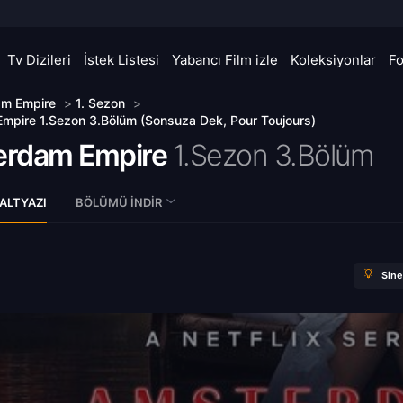
Tv Dizileri
İstek Listesi
Yabancı Film izle
Koleksiyonlar
F
m Empire
>
1. Sezon
>
pire 1.Sezon 3.Bölüm (Sonsuza Dek, Pour Toujours)
rdam Empire
1.Sezon 3.Bölüm
ALTYAZI
BÖLÜMÜ İNDIR
Sin