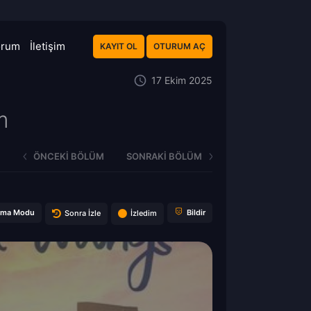
orum
İletişim
KAYIT OL
OTURUM AÇ
17 Ekim 2025
m
ÖNCEKI BÖLÜM
SONRAKI BÖLÜM
ema Modu
Bildir
Sonra İzle
İzledim