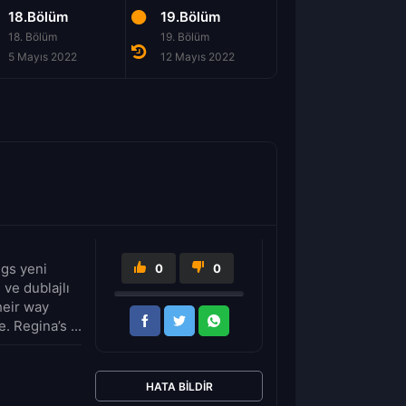
18.Bölüm
19.Bölüm
20.Bölüm
18. Bölüm
19. Bölüm
20. Bölüm
5 Mayıs 2022
12 Mayıs 2022
19 Mayıs 2022
ngs yeni
0
0
 ve dublajlı
heir way
. Regina’s ...
HATA BILDIR