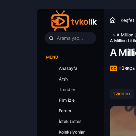
Keşfet
>
A Million 
A Million Lit
A Mill
MENÜ
Anasayfa
TÜRKÇE 
Arşiv
Trendler
TVKOLIK+
Film izle
Forum
İstek Listesi
Koleksiyonlar