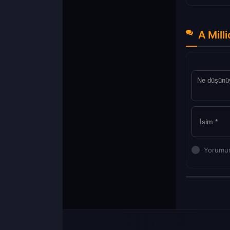
A Mill
Yorumun