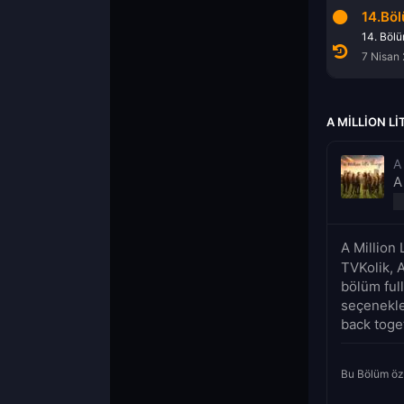
11.Bölüm
13.Bölüm
14.Bö
11. Bölüm
13. Bölüm
14. Böl
10 Mart 2022
24 Mart 2022
7 Nisan
A MILLION L
A 
A
A Million
TVKolik, A
bölüm full
seçenekle
back toget
Bu Bölüm öz