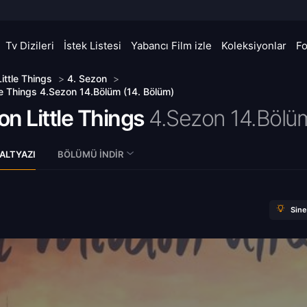
Tv Dizileri
İstek Listesi
Yabancı Film izle
Koleksiyonlar
F
Little Things
>
4. Sezon
>
tle Things 4.Sezon 14.Bölüm (14. Bölüm)
ion Little Things
4.Sezon 14.Bölü
ALTYAZI
BÖLÜMÜ İNDIR
Sin