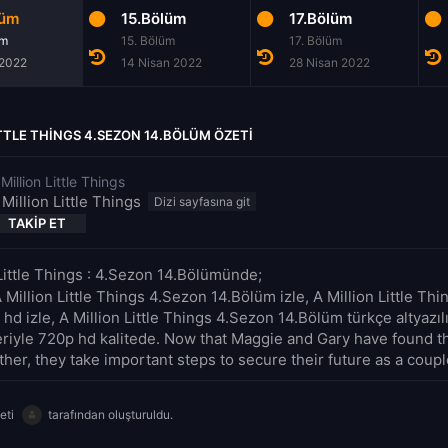
lüm
15.Bölüm
17.Bölüm
üm
15. Bölüm
17. Bölüm
 2022
14 Nisan 2022
28 Nisan 2022
ITTLE THINGS 4.SEZON 14.BÖLÜM ÖZETI
Million Little Things
 Million Little Things
TAKIP ET
 Little Things : 4.Sezon 14.Bölümünde;
 Million Little Things 4.Sezon 14.Bölüm izle, A Million Little Thi
 hd izle, A Million Little Things 4.Sezon 14.Bölüm türkçe altyazılı
riyle 720p hd kalitede. Now that Maggie and Gary have found t
her, they take important steps to secure their future as a couple
eti
tarafından oluşturuldu.