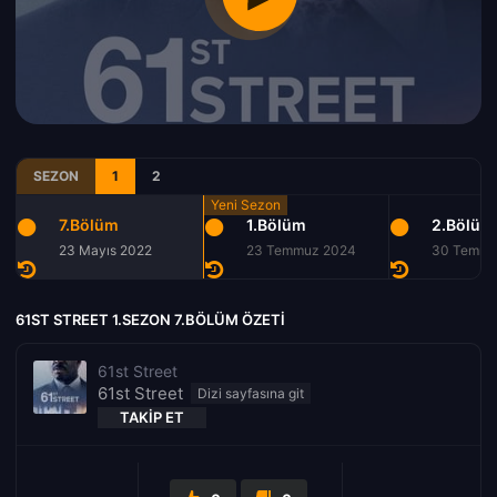
SEZON
1
2
7.Bölüm
1.Bölüm
2.Bölüm
23 Mayıs 2022
23 Temmuz 2024
30 Temmu
61ST STREET 1.SEZON 7.BÖLÜM ÖZETI
61st Street
61st Street
TAKIP ET