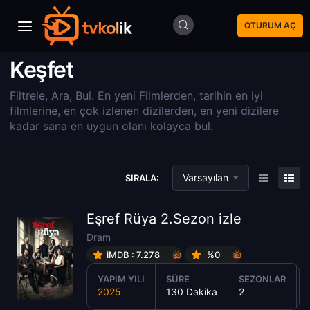
OTURUM AÇ
Keşfet
Filtrele, Ara, Bul. En yeni Filmlerden, tarihin en iyi
filmlerine, en çok izlenen dizilerden, en yeni dizilere
kadar sana en uygun olanı kolayca bul.
Varsayılan
SIRALA:
Eşref Rüya 2.Sezon izle
Dram
iMDB : 7.278
%0
YAPIM YILI
SÜRE
SEZONLAR
2025
130 Dakika
2