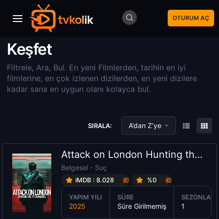
OTURUM AÇ
Keşfet
Filtrele, Ara, Bul. En yeni Filmlerden, tarihin en iyi
filmlerine, en çok izlenen dizilerden, en yeni dizilere
kadar sana en uygun olanı kolayca bul.
A’dan Z’ye
SIRALA:
Attack on London Hunting the 7/7 Bombers 1.Sezon izle
Belgesel
-
Suç
iMDB : 8.028
%0
YAPIM YILI
SÜRE
SEZONLAR
2025
Süre Girilmemiş
1