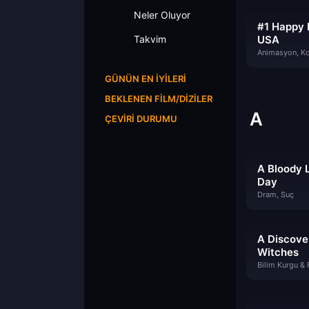
Neler Oluyor
#1 Happy 
Takvim
USA
Animasyon, K
GÜNÜN EN İYILERI
BEKLENEN FILM/DIZILER
A
ÇEVIRI DURUMU
A Bloody 
Day
Dram, Suç
A Discove
Witches