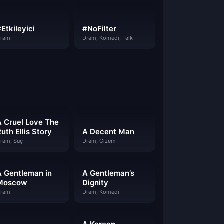
Etkileyici
#NoFilter
ram
Dram, Komedi, Talk
A Cruel Love The
uth Ellis Story
A Decent Man
ram, Suç
Dram, Gizem
A Gentleman in
A Gentleman’s
Moscow
Dignity
ram
Dram, Komedi