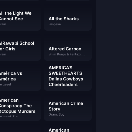
All the Light We
Cannot See
All the Sharks
ram
Belgesel
AlRawabi School
or Girls
Altered Carbon
ram
Bilim Kurgu & Fantazi, Dram
AMERICA’S
América vs
SWEETHEARTS
América
Dallas Cowboys
Cheerleaders
elgesel
Belgesel
American
American Crime
Conspiracy The
Story
Octopus Murders
Dram, Suç
elgesel, Suç
American