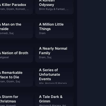
A Korean
A Killer Paradox
Odyssey
Dram, Gizem, Komedi, Suç
Bilim Kurgu & Fantazi, Dram, Gizem, Komedi
A Man on the
A Million Little
Inside
Things
omedi, Suç
Dram
A Nearly Normal
A Nation of Broth
Family
elgesel
Dram, Suç
A Series of
A Remarkable
Unfortunate
Place to Die
Events
ram, Gizem, Suç
Aile, Aksiyon & Macera, Gizem, Komedi
A Storm for
A Tale Dark &
Christmas
Grimm
ram, Komedi
Aksiyon & Macera, Animasyon, Çocuklar