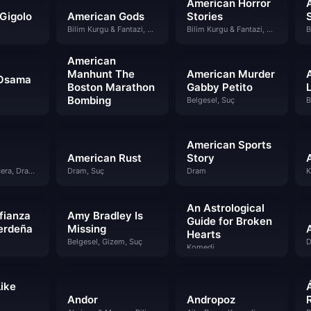
American Horror
Gigolo
American Gods
Stories
Bilim Kurgu & Fantazi, Dram, Gizem
Bilim Kurgu & Fantazi, Dram, Gizem
American
Manhunt The
American Murder
Osama
Boston Marathon
Gabby Petito
Bombing
Belgesel, Suç
B
Belgesel, Suç
American Sports
American Rust
Story
Aksiyon & Macera, Dram, Vahşi Batı
Dram, Suç
Dram
K
An Astrological
fianza
Amy Bradley Is
Guide for Broken
erdeña
Missing
Hearts
Belgesel, Gizem, Suç
D
Komedi
Like
Andor
Andropoz