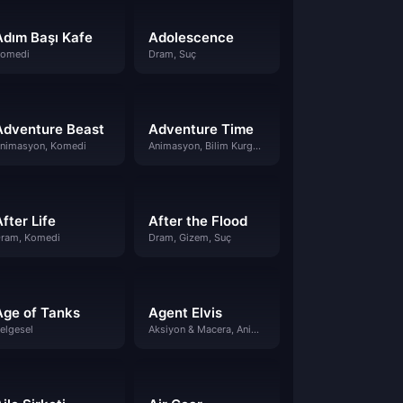
Adım Başı Kafe
Adolescence
omedi
Dram, Suç
Adventure Beast
Adventure Time
nimasyon, Komedi
Animasyon, Bilim Kurgu & Fantazi, Komedi
fter Life
After the Flood
ram, Komedi
Dram, Gizem, Suç
Age of Tanks
Agent Elvis
elgesel
Aksiyon & Macera, Animasyon, Komedi