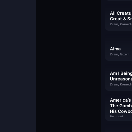
All Creatu
Great & S
Dram, Komedi
Alma
Dram, Gizem
Am I Bein
Unreason
Dram, Komedi
America’s
The Gambl
His Cowb
Belgesel