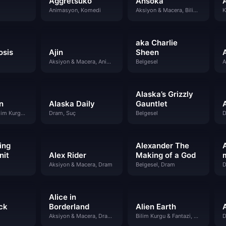
Aggretsuko
Ahsoka
A
Animasyon, Komedi
Aksiyon & Macera, Bilim Kurgu & Fantazi, Dram
K
aka Charlie
osis
Ajin
Sheen
Aksiyon & Macera, Animasyon, Gizem
Belgesel
Alaska’s Grizzly
n
Alaska Daily
Gauntlet
Animasyon, Bilim Kurgu & Fantazi, Gizem, Suç
Dram, Suç
Belgesel
D
ing
Alexander The
nit
Alex Rider
Making of a God
Aksiyon & Macera, Dram
Belgesel, Dram
D
Alice in
ck
Borderland
Alien Earth
Aksiyon & Macera, Dram, Gizem
Bilim Kurgu & Fantazi, Dram
D