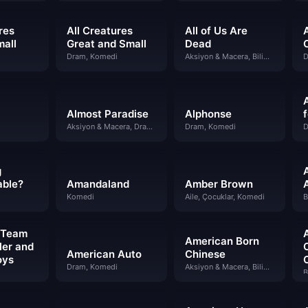
res
All Creatures
All of Us Are
mall
Great and Small
Dead
Dram, Komedi
Aksiyon & Macera, Bilim Kurgu & Fantazi, Dram
D
Almost Paradise
Alphonse
f
Aksiyon & Macera, Dram, Suç
Dram, Komedi
D
g
able?
Amandaland
Amber Brown
Komedi
Aile, Çocuklar, Komedi
B
 Team
American Born
er and
American Auto
Chinese
oys
Dram, Komedi
Aksiyon & Macera, Bilim Kurgu & Fantazi, Komedi
B