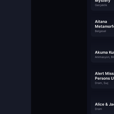
Mystery
Gerçeklik
Aitana
Metamorf
Belgesel
Akuma Ku
Alert Miss
Persons U
Dram, Suç
Alice & Ja
Dram