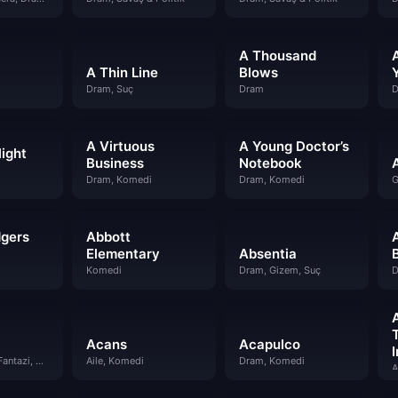
A Thousand
A Thin Line
Blows
Dram, Suç
Dram
D
A Virtuous
A Young Doctor’s
light
Business
Notebook
A
Dram, Komedi
Dram, Komedi
G
gers
Abbott
Elementary
Absentia
Komedi
Dram, Gizem, Suç
D
Acans
Acapulco
Bilim Kurgu & Fantazi, Dram, Gizem, Komedi
Aile, Komedi
Dram, Komedi