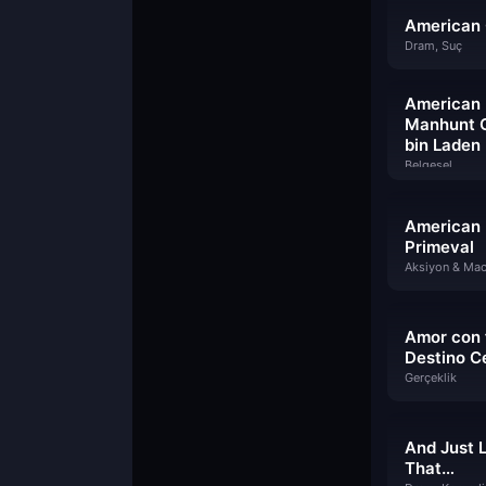
American 
Dram, Suç
American
Manhunt 
bin Laden
Belgesel
American
Primeval
Amor con 
Destino C
Gerçeklik
And Just 
That…