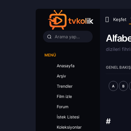
Keşfet
Alfab
dizileri fih
MENÜ
Anasayfa
GENEL BAKIŞ
Arşiv
Trendler
A
B
Film izle
Forum
İstek Listesi
#
Koleksiyonlar