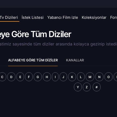
Tv Dizileri
İstek Listesi
Yabancı Film izle
Koleksiyonlar
Fo
eye Göre Tüm Diziler
ristimiz sayesinde tüm diziler arasında kolayca gezinip istedi
ALFABEYE GÖRE TÜM DIZILER
KANALLAR
C
D
E
F
G
H
I
J
K
L
M
N
O
Y
Z
#