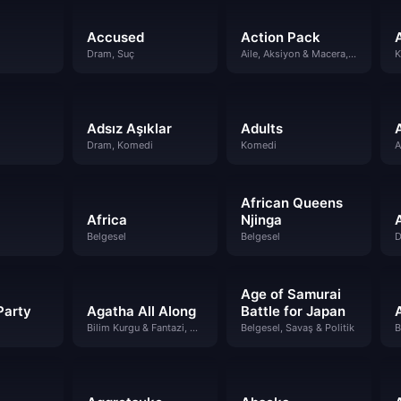
Accused
Action Pack
Dram, Suç
Aile, Aksiyon & Macera, Animasyon, Çocuklar
K
Adsız Aşıklar
Adults
Dram, Komedi
Komedi
A
African Queens
Africa
Njinga
A
Belgesel
Belgesel
D
Age of Samurai
Party
Agatha All Along
Battle for Japan
Bilim Kurgu & Fantazi, Gizem
Belgesel, Savaş & Politik
B