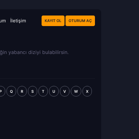
rum
İletişim
KAYIT OL
OTURUM AÇ
ğin yabancı diziyi bulabilirsin.
P
Q
R
S
T
U
V
W
X