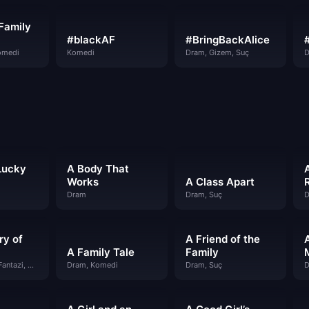
Family
#blackAF
#BringBackAlice
#
omedi
Komedi
Dram, Gizem, Suç
D
Lucky
A Body That
Works
A Class Apart
R
Dram
Dram, Suç
D
ry of
A Friend of the
A Family Tale
Family
Bilim Kurgu & Fantazi, Dram
Dram, Komedi
Dram, Suç
D