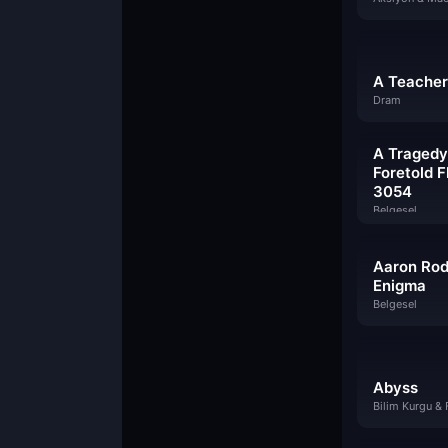
A Teacher
Dram
A Tragedy
Foretold F
3054
Belgesel
Aaron Rod
Enigma
Belgesel
Abyss