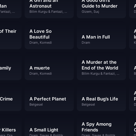
A Girl and an
A Good Girl’s
Man
Astronaut
Guide to Murder
Bilim Kurgu & Fantazi, Dram
Bilim Kurgu & Fantazi, Dram
Gizem, Suç
of Their
A Love So
Beautiful
A Man in Full
Dram, Komedi
Dram
K
A Murder at the
amily
A muerte
End of the World
Dram, Komedi
Bilim Kurgu & Fantazi, Dram, Gizem, Suç
B
 Crime
A Perfect Planet
A Real Bug’s Life
Belgesel
Belgesel
D
A Spy Among
 Killers
A Small Light
Friends
Aksiyon & Macera, Dram, Gizem, Suç
Dram, Savaş & Politik
Dram, Savaş & Politik
D