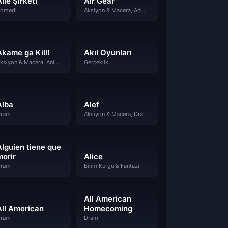
ile Şirketi
Air Gear
omedi
Aksiyon & Macera, Animasyon, Komedi
Akame ga Kill!
Akıl Oyunları
Aksiyon & Macera, Animasyon, Dram
Gerçeklik
Alba
Alef
ram
Aksiyon & Macera, Dram, Gizem, Suç
Alguien tiene que
morir
Alice
ram
Bilim Kurgu & Fantazi
All American
All American
Homecoming
ram
Dram