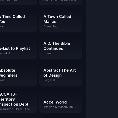
A Time Called
A Town Called
You
Malice
ram
Dram, Suç
A.D. The Bible
-List to Playlist
Continues
erçeklik
Dram
Absolute
Abstract The Art
Beginners
of Design
ram
Belgesel
ACCA 13-
Territory
Accel World
Inspection Dept.
Aksiyon & Macera, Animasyon, Bilim Kurgu & Fantazi, Dram
Animasyon, Dram, Gizem, Suç